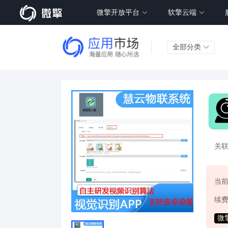
微擎开放平台
软擎云端
全部分类
关
当
续
微擎