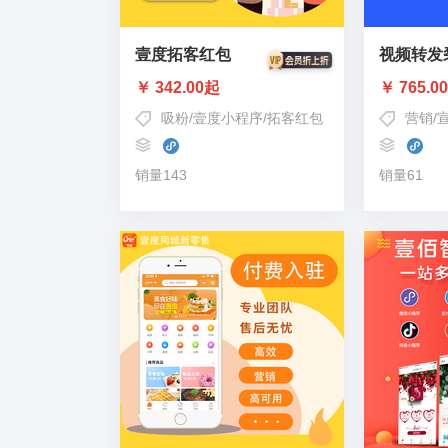
壹度拓客红包
视频转发
￥ 342.00起
￥ 765.0
吸粉
/
壹度小程序
/
拓客红包
营销
/
销量143
销量61