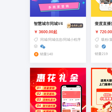
智慧城市同城V4
壹度直播
￥ 3600.00起
￥ 720.0
同城
/
同城信息
/
同城小程序
吸粉
/
销量219
销量140