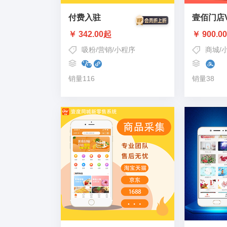
付费入驻
壹佰门店
￥ 342.00起
￥ 900.0
吸粉
/
营销
/
小程序
商城
/
销量116
销量38