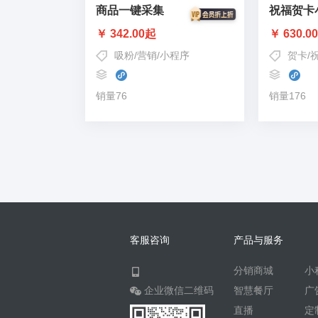
商品一键采集
祝福贺卡
￥ 342.00起
￥ 630.0
吸粉
/
营销
/
小程序
贺卡
/
销量76
销量176
客服咨询
产品与服务
分销商城
小
企业微信二维码
智慧餐厅
广
直播
定