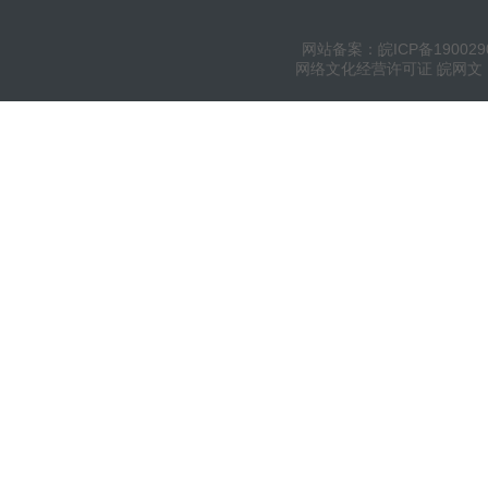
网站备案：皖ICP备190029
网络文化经营许可证 皖网文（20