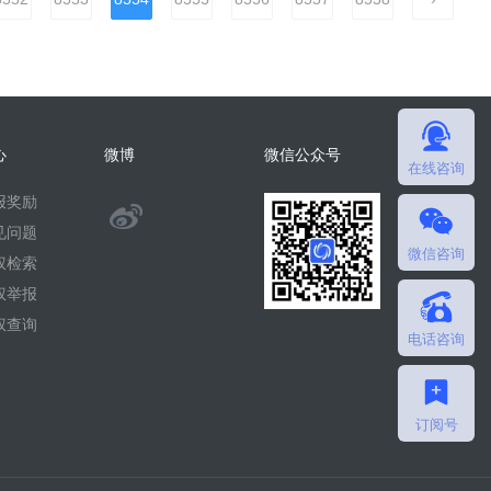
心
微博
微信公众号
在线咨询
报奖励
@
见问题
微信咨询
微
权检索
权举报
擎
权查询
电话咨询
团
队
订阅号