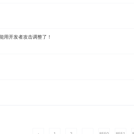
能用开发者攻击调整了！
‹
1
2
...
8550
8551