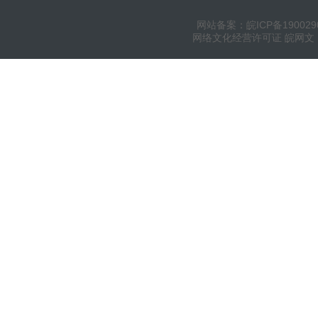
网站备案：皖ICP备190029
网络文化经营许可证 皖网文（20