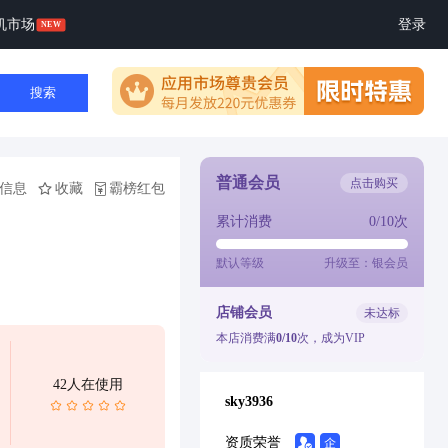
机市场
登录
搜索
普通会员
点击购买
信息
收藏
霸榜红包
累计消费
0/10次
默认等级
升级至：银会员
店铺会员
未达标
本店消费满
0/10
次，成为VIP
42人在使用
sky3936
资质荣誉