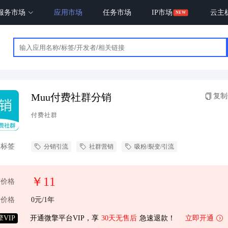
服务市场
应用市场
任务市场
IP市场
云主
Muu付费社群分销
复制
付费社群
联标签
分销引流
社群营销
吸粉/裂变/引流
￥11
前价格
费价格
0元/1年
VIP
开通微擎平台VIP，享
30天无售后
急速退款！
立即开通