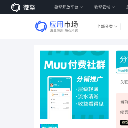
微擎开放平台
软擎云端
全部分类
关
当
续
微擎