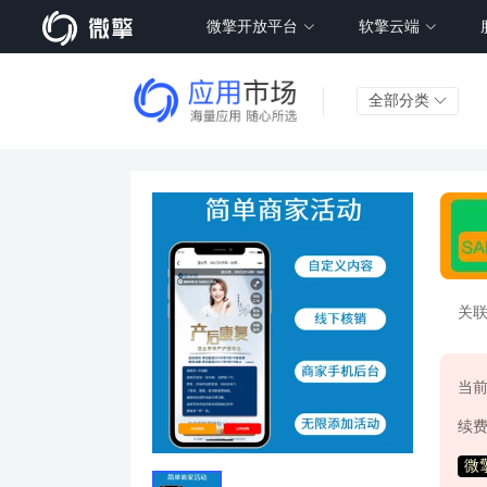
微擎开放平台
软擎云端
全部分类
关
当
续
微擎