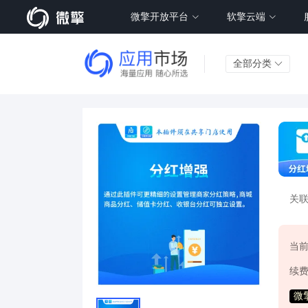
微擎开放平台
软擎云端
全部分类
关
当
续
微擎