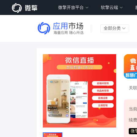
微擎开放平台
软擎云端
全部分类
关
当
续
微擎