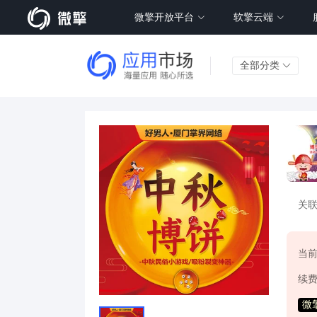
微擎开放平台
软擎云端
全部分类
关
当
续
微擎