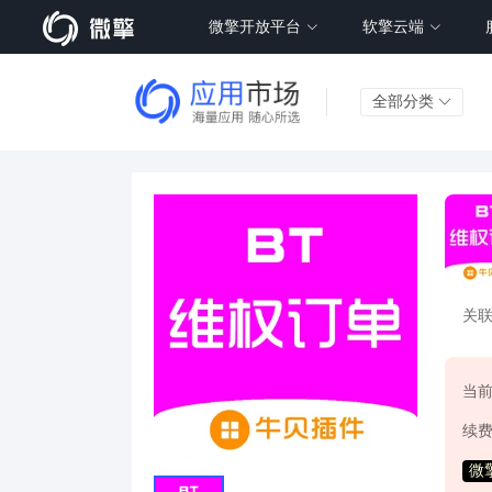
微擎开放平台
软擎云端
全部分类
关
当
续
微擎