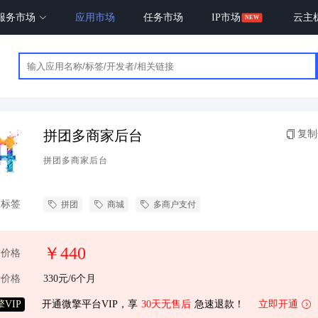
服务市场
应用市场
任务市场
IP市场
云主
拼团多商家后台
复制
拼团多商家后台
联标签
拼团
商城
多商户支付
￥440
前价格
费价格
330元/6个月
VIP
开通微擎平台VIP，享
30天无售后
急速退款！
立即开通