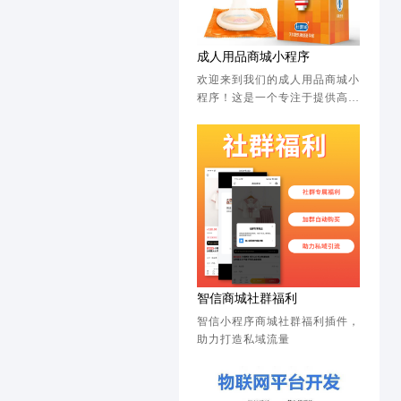
成人用品商城小程序
欢迎来到我们的成人用品商城小
程序！这是一个专注于提供高质
量、私密性强的成人用品购买平
台的线上商城。<br/>特色亮
点：<br/>精选商品：我们精选
各类成人用品，确保每一件商品
都符合品质标准，满足您的不同
需求。<br/>隐私保护：我们非
常重视用户的隐私安全，全程采
用加密技术，确保您的购物过程
安全、私密。<br/>快速配送：
我们与多家物流合作，确保商品
在预期时间内送达您手中。<br/
智信商城社群福利
>在这里，您可以找到心仪的成
智信小程序商城社群福利插件，
人用品，享受安全、私密的购物
助力打造私域流量
环境。快来加入我们的商城，探
索更多精彩吧！