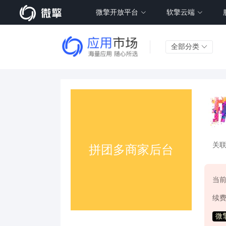
微擎开放平台
软擎云端
全部分类
关
当
续
微擎