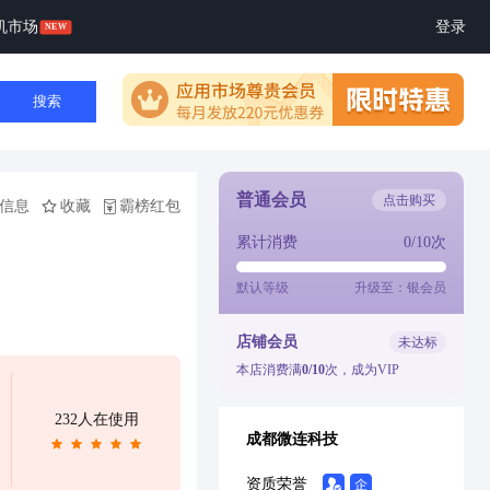
机市场
登录
搜索
普通会员
点击购买
信息
收藏
霸榜红包
累计消费
0/10次
默认等级
升级至：银会员
店铺会员
未达标
本店消费满
0/10
次，成为VIP
232人在使用
成都微连科技
资质荣誉