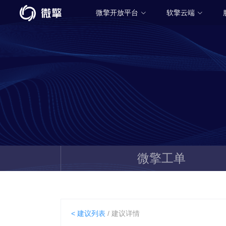
微擎开放平台
软擎云端
微擎工单
< 建议列表
/ 建议详情